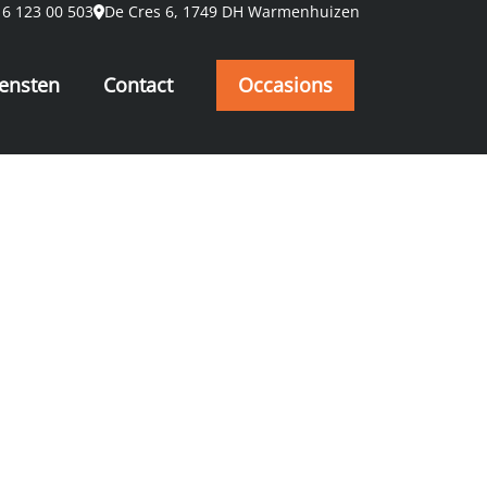
 6 123 00 503
De Cres 6, 1749 DH Warmenhuizen
ensten
Contact
Occasions